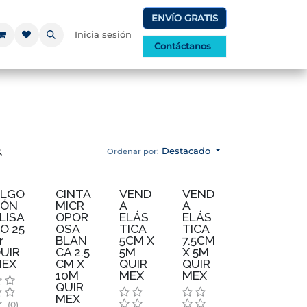
ENVÍO GRATIS
Inicia sesión
Contáctanos
Destacado
Ordenar por:
ALGO
CINTA
VEND
VEND
DÓN
MICR
A
A
LISA
OPOR
ELÁS
ELÁS
O 25
OSA
TICA
TICA
r
BLAN
5CM X
7.5CM
UIR
CA 2.5
5M
X 5M
MEX
CM X
QUIR
QUIR
10M
MEX
MEX
QUIR
MEX
(0)