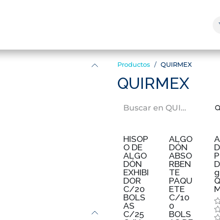
enda y Servicios
Marcas
¿Quienes Somos?
Blog
Productos
QUIRMEX
QUIRMEX
HISOP
ALGO
O DE
DÓN
ALGO
ABSO
P
DÓN
RBEN
D
EXHIBI
TE
g
DOR
PAQU
Q
C/20
ETE
BOLS
C/10
AS
0
C/25
BOLS