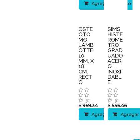
Agregar al carrito
OSTE
SIMS
OTO
HISTE
MO
ROME
LAMB
TRO
OTTE
GRAD
10
UADO
MM. X
ACER
18
O
CM.
INOXI
RECT
DABL
O
E
(0)
(0)
$
969.34
$
556.46
Agregar al carrito
Agregar 