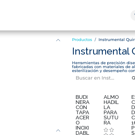
enda y Servicios
Marcas
¿Quienes Somos?
Blog
Productos
Instrumental Quir
Instrumental 
Herramientas de precisión dise
fabricadas con materiales de al
esterilización y desempeño conf
BUDI
ALMO
E
NERA
HADIL
C
CON
LA
D
TAPA
PARA
D
ACER
SUTU
C
O
RA
1
INOXI
P
DABL
S