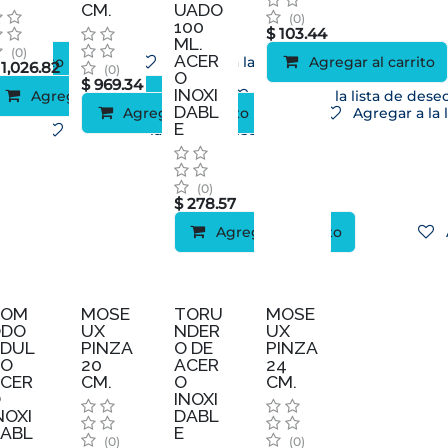
CM.
UADO
(0)
100
$
103.44
ML.
(0)
ACER
al carrito
Agregar a la lista de deseos
Agregar al carrito
$
1,026.82
(0)
O
$
969.34
INOXI
Agregar al carrito
Agregar a la lista de dese
DABL
Agregar al carrito
Agregar a la 
E
Agregar a la lista de deseos
(0)
$
278.57
Agregar al carrito
COM
MOSE
TORU
MOSE
ODO
UX
NDER
UX
ADUL
PINZA
O DE
PINZA
TO
20
ACER
24
CER
CM.
O
CM.
O
INOXI
NOXI
DABL
ABL
E
(0)
(0)