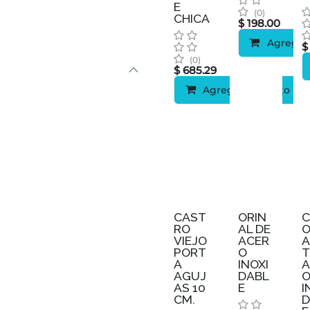
E
(0)
CHICA
$
198.00
Agregar 
(0)
$
685.29
Agregar al carrito
CAST
ORIN
RO
AL DE
VIEJO
ACER
PORT
O
A
INOXI
A
AGUJ
DABL
AS 10
E
I
CM.
D