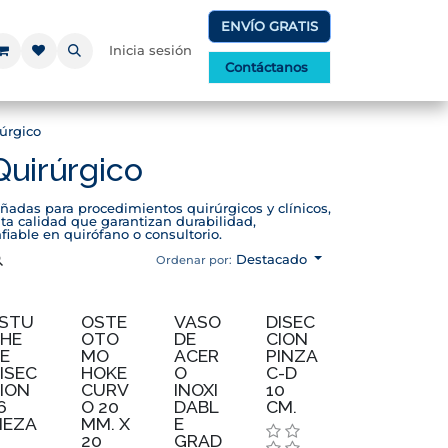
ENVÍO GRATIS
Inicia sesión
Contáctanos
úrgico
Quirúrgico
ñadas para procedimientos quirúrgicos y clínicos,
ta calidad que garantizan durabilidad,
iable en quirófano o consultorio.
Destacado
Ordenar por:
STU
OSTE
VASO
DISEC
HE
OTO
DE
CION
E
MO
ACER
PINZA
ISEC
HOKE
O
C-D
ION
CURV
INOXI
10
6
O 20
DABL
CM.
IEZA
MM. X
E
20
GRAD