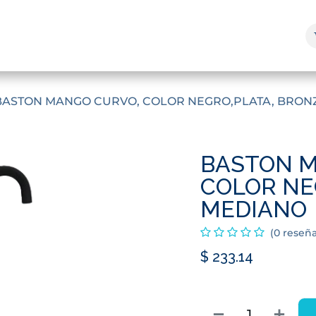
enda y Servicios
Marcas
¿Quienes Somos?
Blog
BASTON MANGO CURVO, COLOR NEGRO,PLATA, BRON
BASTON M
COLOR NE
MEDIANO
(0 reseña
$
233.14