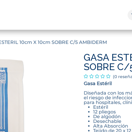
enda y Servicios
Marcas
¿Quienes Somos?
Blog
ESTERIL 10cm X 10cm SOBRE C/5 AMBIDERM
GASA ESTE
SOBRE C/
(0 reseña
Gasa Estéril
Diseñada con los má
el riesgo de infeccio
para hospitales, clí
Estéril
12 pliegos
De algodón
Desechable
Alta Absorción
Tejido de 20 x 12