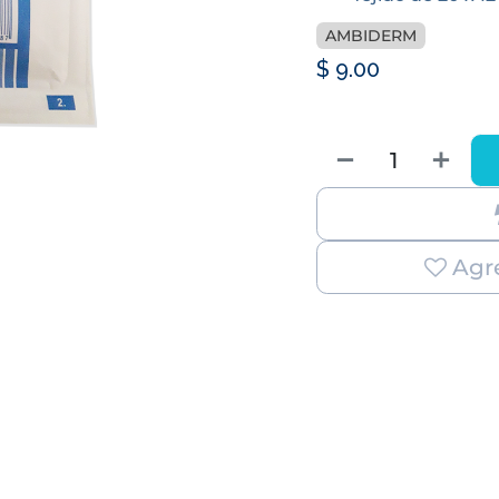
AMBIDERM
$
9.00
Agre